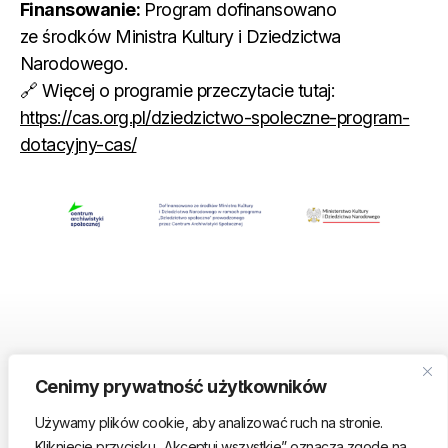
Finansowanie:
Program dofinansowano
ze środków Ministra Kultury i Dziedzictwa
Narodowego.
🔗 Więcej o programie przeczytacie tutaj:
https://cas.org.pl/dziedzictwo-spoleczne-program-
dotacyjny-cas/
Cenimy prywatność użytkowników
Używamy plików cookie, aby analizować ruch na stronie.
Newsletter
Kliknięcie przycisku „Akceptuj wszystkie” oznacza zgodę na