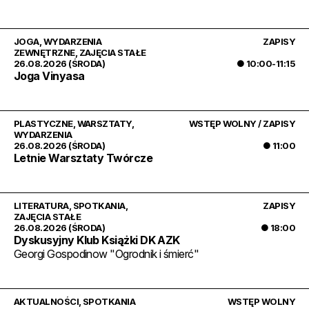
JOGA
,
WYDARZENIA
ZAPISY
ZEWNĘTRZNE
,
ZAJĘCIA STAŁE
26.08.2026 (ŚRODA)
● 10:00-11:15
Joga Vinyasa
PLASTYCZNE
,
WARSZTATY
,
WSTĘP WOLNY / ZAPISY
WYDARZENIA
26.08.2026 (ŚRODA)
● 11:00
Letnie Warsztaty Twórcze
LITERATURA
,
SPOTKANIA
,
ZAPISY
ZAJĘCIA STAŁE
26.08.2026 (ŚRODA)
● 18:00
Dyskusyjny Klub Książki DK AZK
Georgi Gospodinow "Ogrodnik i śmierć"
AKTUALNOŚCI
,
SPOTKANIA
WSTĘP WOLNY