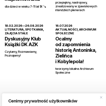
przepiękny, nastrojowy,
zrealizowany w zjawiskowych
dla dzieci w wieku 7-11 lat 🛠️ 🪚
irlandzkich plenerach
18.02.2026
—26.08.2026
16.07.2026
LITERATURA
,
SPOTKANIA
,
AKTUALNOŚCI
,
ARCHIWUM
ZAJĘCIA STAŁE
SPOŁECZNE
Dyskusyjny Klub
Ocalmy
Książki DK AZK
od zapomnienia
historię Antoninka,
Czytamy, Rozmawiamy,
Zielińca
Poznajemy!
i Kobylepola!
tworzymy lokalne Archiwum
Społeczne
Cenimy prywatność użytkowników