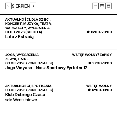
SIERPIEŃ
AKTUALNOŚCI
,
DLA DZIECI
,
KONCERT
,
MUZYKA
,
TEATR
,
WARSZTATY
,
WYDARZENIA
01.08.2026 (SOBOTA)
● 16:00-20:00
Lato z Estradą
JOGA
,
WYDARZENIA
WSTĘP WOLNY/ ZAPISY
ZEWNĘTRZNE
03.08.2026 (PONIEDZIAŁEK)
● 10:00-11:00
Joga Vinyasa – Nasz Sportowy Fyrtel nr 12
AKTUALNOŚCI
,
SPOTKANIA
WSTĘP WOLNY
03.08.2026 (PONIEDZIAŁEK)
● 12:00-13:00
Klub Dobrego Czasu
sala Warsztatowa