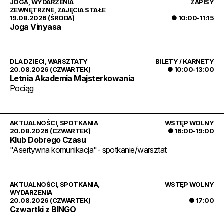
JOGA
,
WYDARZENIA
ZAPISY
ZEWNĘTRZNE
,
ZAJĘCIA STAŁE
19.08.2026 (ŚRODA)
● 10:00-11:15
Joga Vinyasa
DLA DZIECI
,
WARSZTATY
BILETY / KARNETY
20.08.2026 (CZWARTEK)
● 10:00-13:00
Letnia Akademia Majsterkowania
Pociąg
AKTUALNOŚCI
,
SPOTKANIA
WSTĘP WOLNY
20.08.2026 (CZWARTEK)
● 16:00-19:00
Klub Dobrego Czasu
"Asertywna komunikacja"- spotkanie/warsztat
AKTUALNOŚCI
,
SPOTKANIA
,
WSTĘP WOLNY
WYDARZENIA
20.08.2026 (CZWARTEK)
● 17:00
Czwartki z BINGO